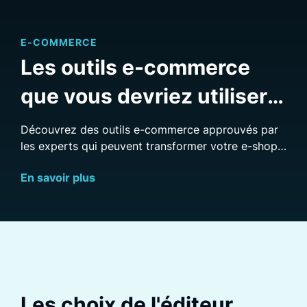
E-COMMERCE
Les outils e-commerce
que vous devriez utiliser
dès maintenant
Découvrez des outils e-commerce approuvés par
les experts qui peuvent transformer votre e-shop
grâce à l'IA, l'automatisation et la personnalisation.
En savoir plus
Les choix de l'éditeur