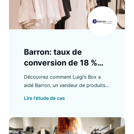
Barron: taux de
conversion de 18 %
pour les Product
Découvrez comment Luigi’s Box a
Listing
aidé Barron, un vendeur de produits
personnalisés, à améliorer son taux
Lire l'étude de cas
de conversion e-commerce, et bien
plus encore.