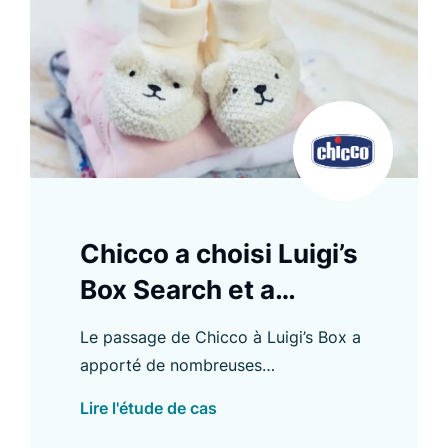
Chicco a choisi Luigi’s
Box Search et a
amélioré l’expérience
Le passage de Chicco à Luigi’s Box a
d’achat
apporté de nombreuses
améliorations, notamment une
Lire l'étude de cas
augmentation du CTR d’Autocomplete