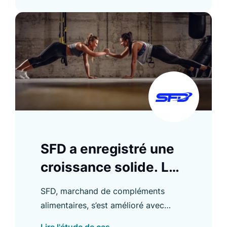
et de l’utilisation de la recherche.
SFD a enregistré une
croissance solide. Le
Search Conversion
SFD, marchand de compléments
Rate a augmenté de
alimentaires, s’est amélioré avec
94 %
Luigi’s Box et a augmenté son Search