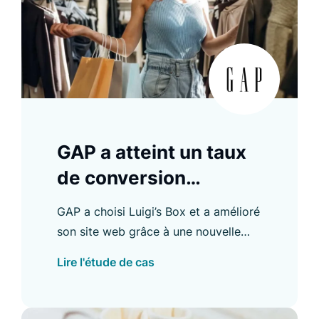
GAP a atteint un taux
de conversion
Recommender de 28
GAP a choisi Luigi’s Box et a amélioré
%
son site web grâce à une nouvelle
fonctionnalité de recherche offrant
Lire l'étude de cas
des résultats sur plusieurs domaines.