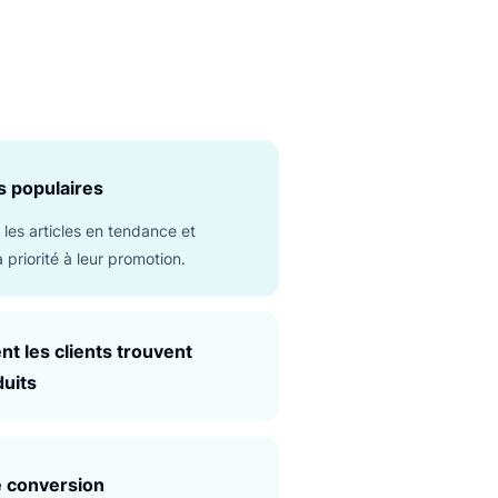
insights précieux.
 en action
ance, afin que chaque décision soit étayée par des