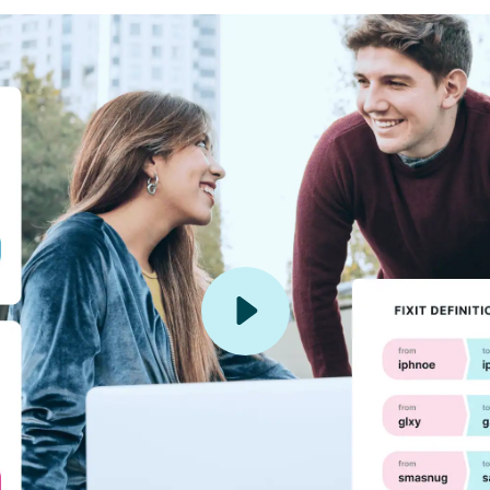
TUTORIEL VIDÉO
nt fonctionne Luigi's 
écouvrez comment Luigi’s Box Analytics traite les données da