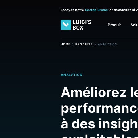
Essayez notre
Search Grader
et découv
Produit
›
›
HOME
PRODUITS
ANALYTICS
ANALYTICS
Améliorez
performa
à des ins