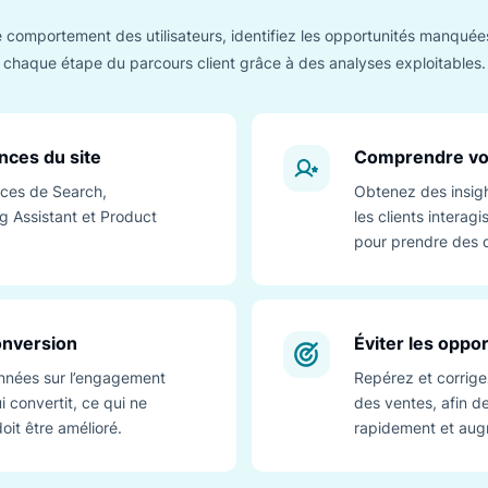
AVANTAGES
Des analyses qui révèle
fonctionne vraim
nez le comportement des utilisateurs, identifiez les opportu
chaque étape du parcours client grâce à des analyses 
rformances du site
Com
erformances de Search,
Obte
opping Assistant et Product
les c
site.
pour 