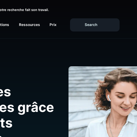
rez si votre recherche fait son travail.
Solutions
Ressources
Prix
 les
nces grâce
ights