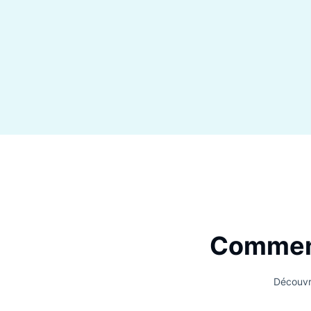
Optimiser pou
Analytics fourni
client pour révéle
convertit pas et 