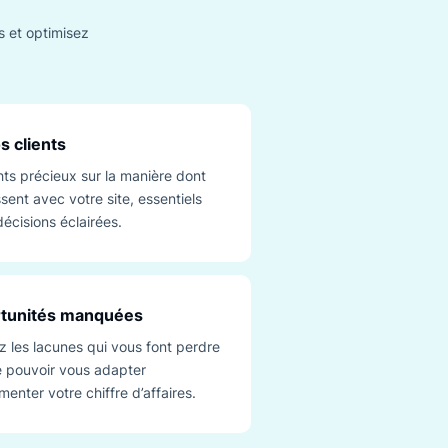
nt ce qui
ent
nités manquées et optimisez
exploitables.
prendre vos clients
nez des insights précieux sur la manière dont
lients interagissent avec votre site, essentiels
prendre des décisions éclairées.