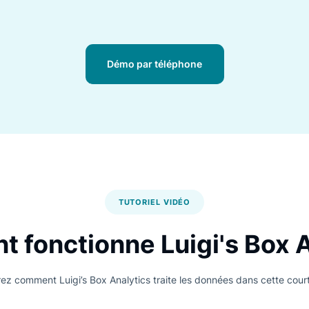
r la conversion
Évi
t des données sur l’engagement
Repér
r ce qui convertit, ce qui ne
des 
ce qui doit être amélioré.
rapid
Démo par téléphone