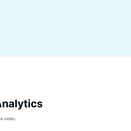
ter les opportunités manquées
ez et corrigez les lacunes qui vous font perdre
ventes, afin de pouvoir vous adapter
ement et augmenter votre chiffre d’affaires.