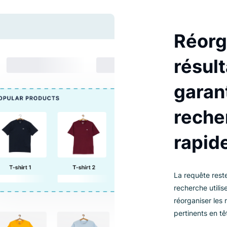
echerche des informations sur la
echerche va ajouter des termes
ujet.