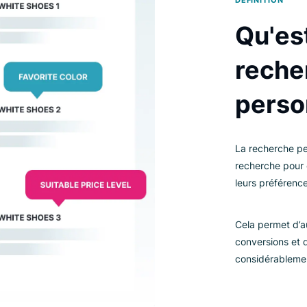
DÉ
La
re
le