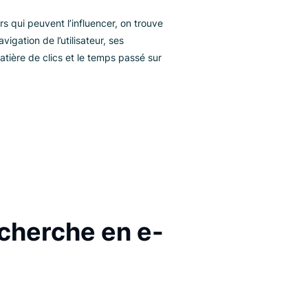
garantir une
recherche plus
rapide
 requête reste inchangée, mais le moteur de
cherche utilise un algorithme personnalisé afin de
organiser les résultats et de placer les plus
rtinents en tête de liste.
rmi les facteurs qui peuvent l’influencer, on trouve
historique de navigation de l’utilisateur, ses
ndances en matière de clics et le temps passé sur
s pages.