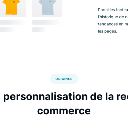
La
re
ré
pe
Pa
l’
te
le