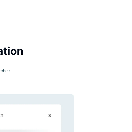
la permet d’augmenter les chances de réaliser des
nversions et de ventes, et d’améliorer
nsidérablement l’expérience client.
alisation
 de la recherche :