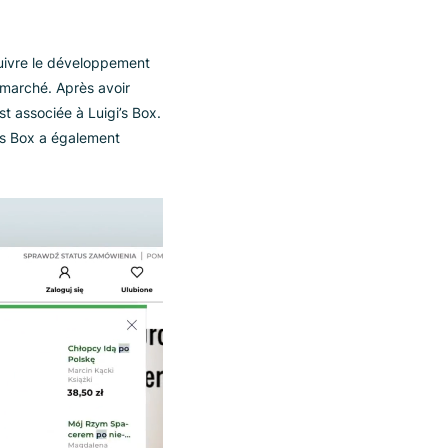
ichir leurs collections personnelles
erche en
ait entre poursuivre le développement
ponible sur le marché. Après avoir
rne, elle s’est associée à Luigi’s Box.
ision, et Luigi’s Box a également