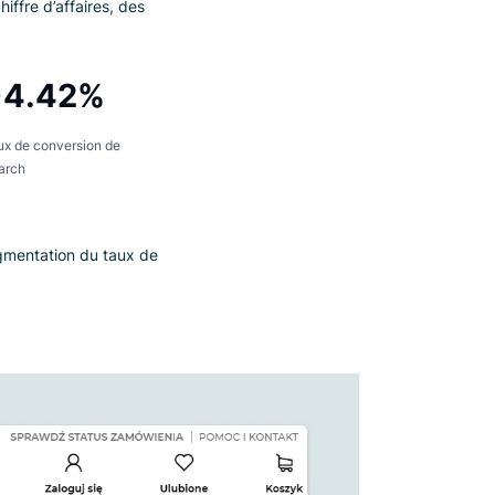
 simple
ncement rapide de Luigi’s Box sur leur
est A/B, où nous avons testé leur
jectif principal de déterminer si
mentation du chiffre d’affaires, des
+4.42%
Taux de conversion de
Search