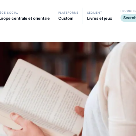
films, jeux, etc.
SIÈGE SOCIAL
PLATEFORME
SEGMENT
Europe centrale et orientale
Custom
Livres et je