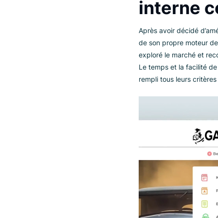
devenue la destina
par de nouveaux o
Le dév
intern
Après avoir décidé
de son propre mote
exploré le marché 
Le temps et la fac
rempli tous leurs 