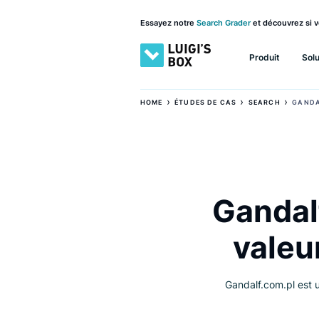
Essayez notre
Search Grader
et découv
Produit
›
›
HOME
ÉTUDES DE CAS
SEARCH
Gand
val
Gandalf.com.p