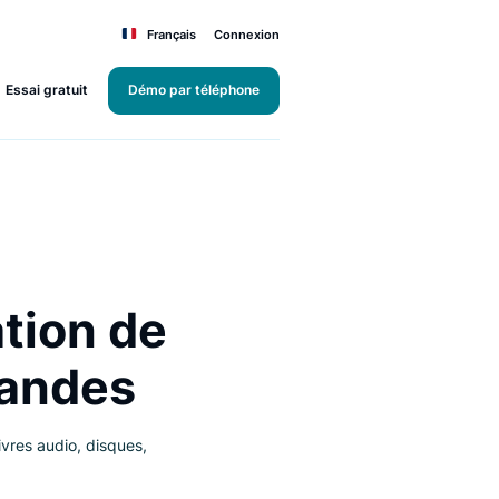
Français
Connexion
Essai gratuit
Démo par téléphone
ANDES
entation de
commandes
000 livres, livres audio, disques,