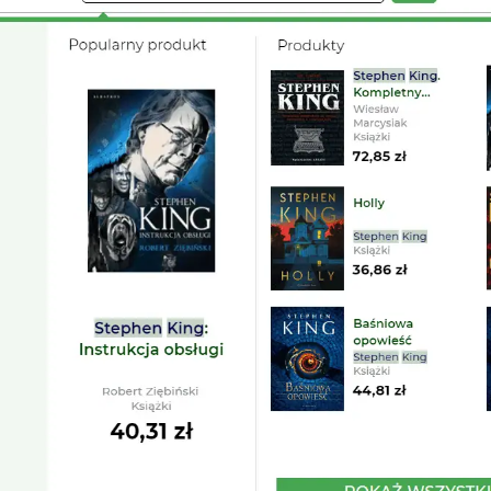
yé Luigi’s Box sur la boutique en ligne Gandalf, nous avons c
 la valeur moyenne des commandes.
gi’s Box Search se fond parfaitement au style de Gandalf.com