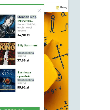
onstaté une augmentation du taux de
.pl :