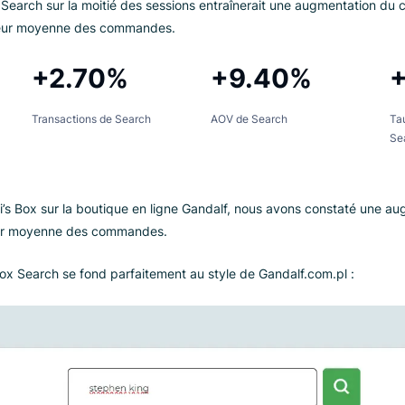
tégration étonnamment
f.com.pl a apprécié la simplicité de la
mise en œuvre
et le la
. Après la mise en œuvre, nous avons accepté d’effectuer un t
che originale avec celle de Luigi’s Box.
 s’est déroulé du 13 janvier au 12 février 2023 et avait pour ob
uigi’s Box Search sur la moitié des sessions entraînerait une aug
de la valeur moyenne des commandes.
%
+2.70%
+9.40%
Transactions de Search
AOV de Search