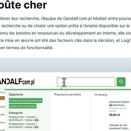
tion de choix pour des millions de polonais qui cherchent à enr
bjets culturels et de divertissement.
eloppement d’une rech
e coûte cher
 d’améliorer leur recherche, l’équipe de Gandalf.com.pl hésit
ur de recherche ou de choisir une option prête à l’emploi dis
et reconnu les besoins en ressources du développement en inte
ilité de la mise en œuvre ont été des facteurs clés dans la déc
critères en termes de fonctionnalité.