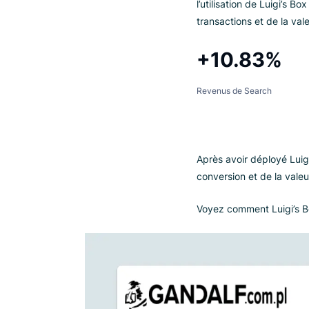
Une in
L’équipe de Gandal
boutique en ligne
solution de recher
Le test Search A/B
l’utilisation de L
transactions et 
+10.83
Revenus de Search