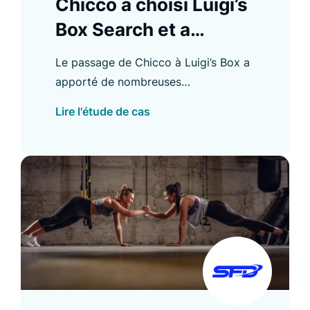
Chicco a choisi Luigi’s
Box Search et a
amélioré l’expérience
Le passage de Chicco à Luigi’s Box a
d’achat
apporté de nombreuses
améliorations, notamment une
Lire l'étude de cas
augmentation du CTR d’Autocomplete
et de l’utilisation de la recherche.