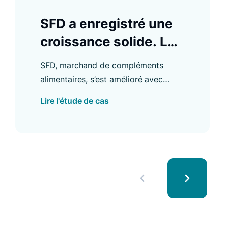
SFD a enregistré une
croissance solide. Le
Search Conversion
SFD, marchand de compléments
Rate a augmenté de
alimentaires, s’est amélioré avec
94 %
Luigi’s Box et a augmenté son Search
Lire l'étude de cas
Conversion Rate de 94 %, parmi
d’autres améliorations.