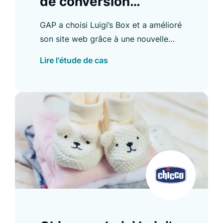
de conversion
Recommender de 28
GAP a choisi Luigi’s Box et a amélioré
%
son site web grâce à une nouvelle
fonctionnalité de recherche offrant
Lire l'étude de cas
des résultats sur plusieurs domaines.