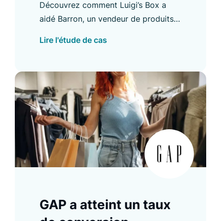
Découvrez comment Luigi’s Box a
Listing
aidé Barron, un vendeur de produits
personnalisés, à améliorer son taux
Lire l'étude de cas
de conversion e-commerce, et bien
plus encore.
GAP a atteint un taux