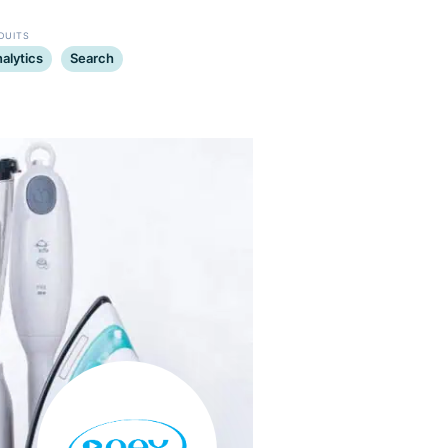
ctro World.
PRODUITS
Analytics
Search
 public