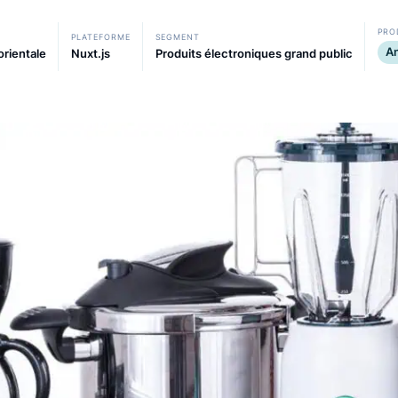
République tchèque, ils opèrent sous la marque Ele
PLATEFORME
SEGMENT
ale et orientale
Nuxt.js
Produits électroniques grand