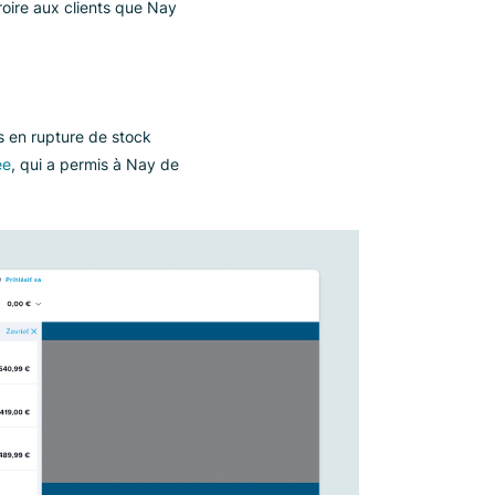
 attentes dans des situations précises.
sque ces produits se trouvaient en
associés.
leur requête de recherche originale
ait laisser croire aux clients que Nay
nts potentiels.
che les articles en rupture de stock
osition épinglée
, qui a permis à Nay de