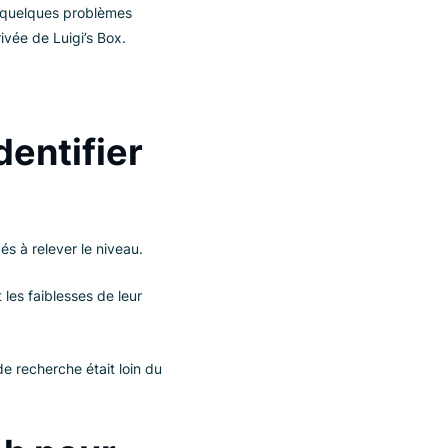
es
ovaquie. Fondée au début des années 90
magasins grands formats sous la
en Slovaquie et 40 boutiques Electro
y a rencontré quelques problèmes
ées avec l’arrivée de Luigi’s Box.
pour identifier
ie les a forcés à relever le niveau.