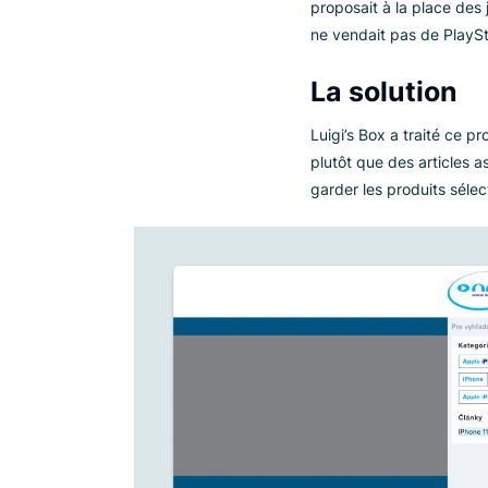
indispon
Le défi
Nay devait config
Ils souhaitaient a
rupture de stock, a
Par exemple, si un
proposait à la pl
ne vendait pas de 
La soluti
Luigi’s Box a trai
plutôt que des art
garder les produit