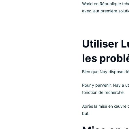
ligne 
Nay
est l’une des
par Peter Zálešák
marque Nay Elektr
World en Républiq
avec leur première
Utilise
les pr
Bien que Nay dispo