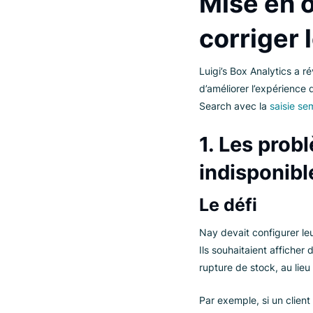
Pour y parvenir, N
fonction de reche
Après la mise en œ
but.
Mise e
corrig
Luigi’s Box Analy
d’améliorer l’exp
Search avec la
sa
1. Les p