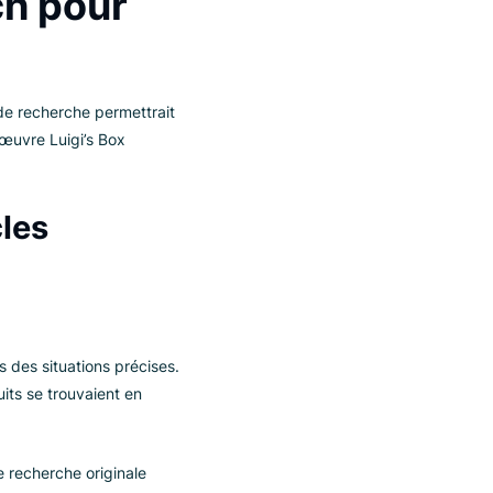
 les forces et les faiblesses de leur
ère solution de recherche était loin du
 Search pour
eure solution de recherche permettrait
e à mettre en œuvre Luigi’s Box
d’articles