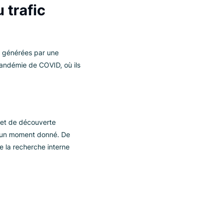
products
ions du trafic