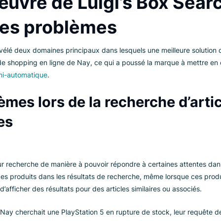
ay a utilisé
Luigi’s Box Analytics
dans le but de mieux connaître
rche.
uvre de Luigi’s Box Analytics, Nay a découvert que leur premi
n œuvre de Luigi’s Box
er les problèmes
tics a révélé deux domaines principaux dans lesquels une meill
érience de shopping en ligne de Nay, ce qui a poussé la marqu
isie semi-automatique
.
roblèmes lors de la recherche 