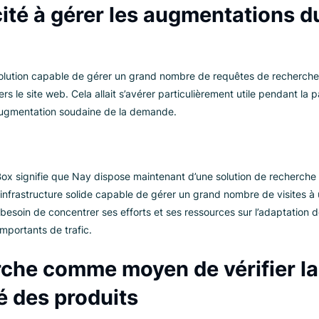
Search on Nay's website showing currently unavailable 
apacité à gérer les augmentat