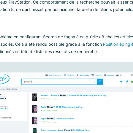
ibles
urer leur recherche de manière à pouvoir répondre à certaines
fficher des produits dans les résultats de recherche, même lor
u lieu d’afficher des résultats pour des articles similaires ou 
 client Nay cherchait une PlayStation 5 en rupture de stock, 
ace des jeux PlayStation. Ce comportement de la recherche pouv
PlayStation 5, ce qui finissait par occasionner la perte de clie
on
té ce problème en configurant Search de façon à ce qu’elle affi
icles associés. Cela a été rendu possible grâce à la fonction
P
s sélectionnés en tête de liste des résultats de recherche.