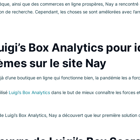
de produits électroniqu
 enseignes de produits électroniques les plus connues en Sl
 and Ján Tomáš, l’entreprise s’est tournée en 1998 vers des 
odom. Avec des activités dans 39 boutiques Nay Elektrodom 
ue tchèque, ainsi que des commerces en ligne prospères, Na
 solution de recherche. Cependant, les choses se sont amélior
r Luigi’s Box Analytics 
oblèmes sur le site Nay
se déjà d’une boutique en ligne qui fonctionne bien, la pandém