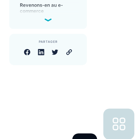
l’entreprise se perdent
Revenons-en au e-
dans la traduction
commerce
PARTAGER