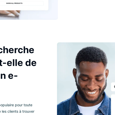
de
d’
re
d’
 recherche
a-t-elle de