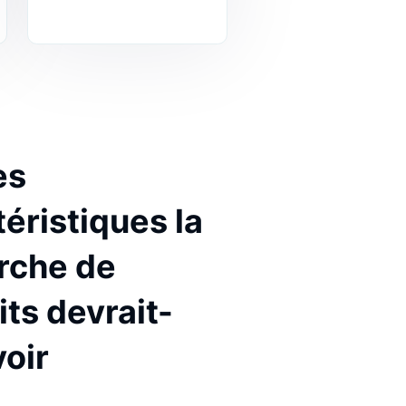
x
manuelle de l'inventaire
e mieux
des produits sur une
 qu'ils
base régulière,
 la façon
économisant ainsi du
gissent
temps et de l'argent.
eb. Cela
s-ci
urs
rs