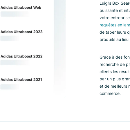
Lu
pu
vo
re