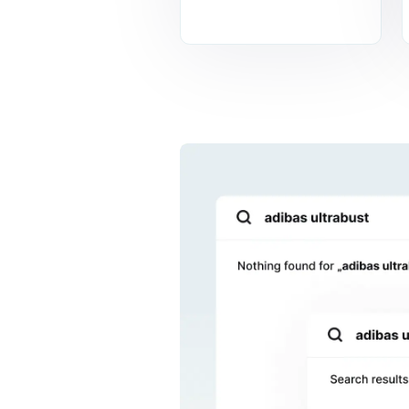
pertinents pour chaque
requête, permettant aux
clients de trouver des
produits avec plus de
rapidité et de précision.
À terme, les conversions
de votre site e-
commerce peuvent
augmenter de près de
35 %.