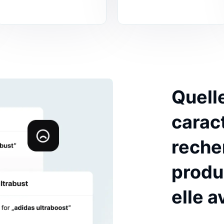
plus rapidement les
permettant au
produits, résultant en
entreprises d
une meilleure
comprendre ce
expérience dans
recherchent et
l'ensemble. Les clients
dont ils intera
qui ont une expérience
avec le site w
positive sur votre site e-
permet à celle
commerce reviendront
d'améliorer le
sans aucun doute.
produits et leu
services.