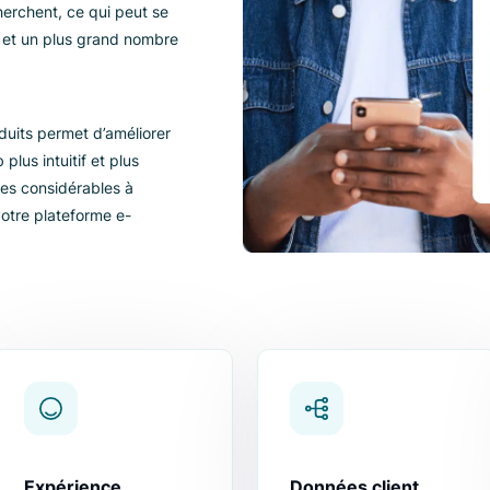
e en e-
 outil populaire pour toute
le aide les clients à trouver
ils recherchent, ce qui peut se
versions et un plus grand nombre
 de produits permet d’améliorer
ite web plus intuitif et plus
 avantages considérables à
its à votre plateforme e-