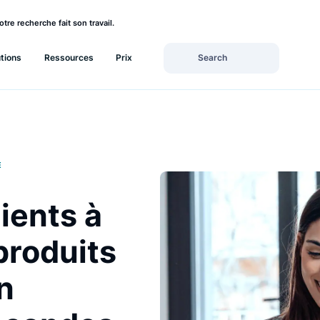
rez si votre recherche fait son travail.
Solutions
Ressources
Prix
MMERCE
 clients à
es produits
 en