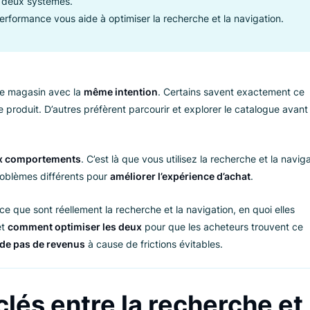
découverte rapide de produits tandis que la navigation soutien
ionnent mieux ensemble, agissant comme solution de secours 
es, des catégories intuitives, des filtres intelligents et une r
rent les deux systèmes.
es de performance vous aide à optimiser la recherche et la nav
ans votre magasin avec la
même intention
. Certains savent e
it vers le produit. D’autres préfèrent parcourir et explorer le 
aux deux comportements
. C’est là que vous utilisez la recherc
t des problèmes différents pour
améliorer l’expérience d’acha