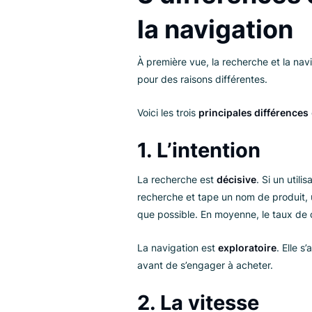
Dans cet article, nous allons ex
diffèrent, ce qu’elles ont en c
qu’ils veulent, et votre magasi
3 différenc
la navigati
À première vue, la recherche et 
pour des raisons différentes.
Voici les trois
principales diffé
1. L’intention