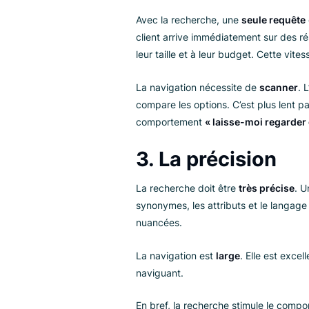
La recherche est
décisive
. Si 
recherche et tape un nom de pr
que possible. En moyenne, le t
La navigation est
exploratoire
avant de s’engager à acheter.
2. La vitesse
Avec la recherche, une
seule r
client arrive immédiatement su
leur taille et à leur budget. Cet
La navigation nécessite de
sca
compare les options. C’est plus 
comportement
« laisse-moi re