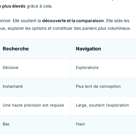
cise
. Une
recherche de site Web avancée
comprend les fautes
langage naturel. Retourner des résultats précis même pour les
st excellente pour les acheteurs exploratoires qui ont besoin de
 comportement en bas de l’entonnoir. Les utilisateurs savent ce 
des taux plus élevés
grâce à cela.
 l’entonnoir. Elle soutient la
découverte et la comparaison
. 
talogue, explorer les options et constituer des paniers plus