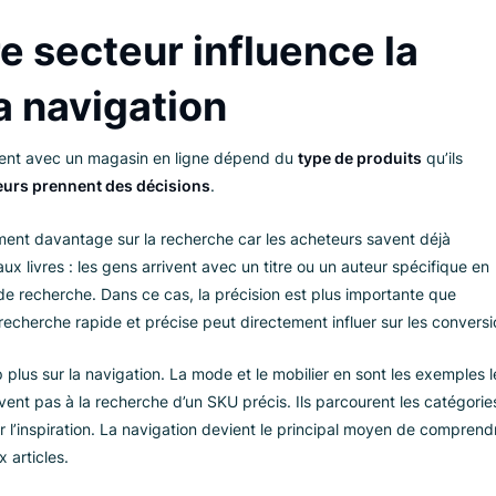
Recherche
Navigation
Décisive
Exploratoire
Instantané
Plus lent de con
Une haute précision est requise
Large, soutient l'
Bas
Haut
re secteur influence 