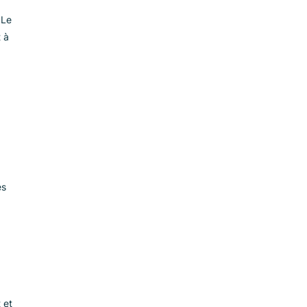
s la barre de
ussi rapidement
 peuvent regarder
 du contenu. Le
 correspondent à
filtres et
rte et le