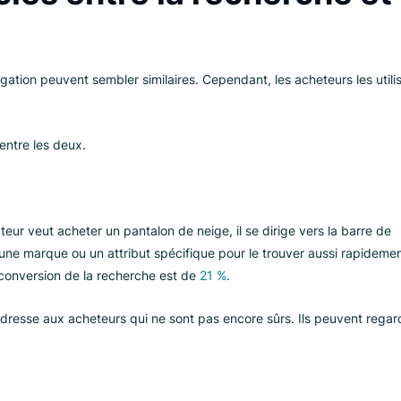
aminer ce que sont réellement la recherche et la navigation, en
ommun, et
comment optimiser les deux
pour que les acheteurs
n
ne perde pas de revenus
à cause de frictions évitables.
es clés entre la recherc
on
la navigation peuvent sembler similaires. Cependant, les achet
rences
entre les deux.