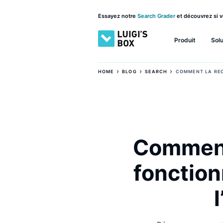
Essayez notre
Search Grader
et découv
Produit
›
›
›
HOME
BLOG
SEARCH
COMMENT
Commen
foncti