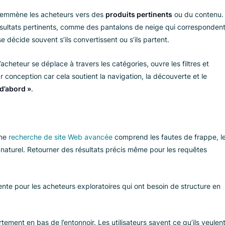
un utilisateur veut acheter un pantalon de neige, il se dirige ver
oduit, une marque ou un attribut spécifique pour le trouver a
aux de conversion de la recherche est de
21 %
.
. Elle s’adresse aux acheteurs qui ne sont pas encore sûrs. Ils
equête
emmène les acheteurs vers des
produits pertinents
ou
r des résultats pertinents, comme des pantalons de neige qui
te vitesse décide souvent s’ils convertissent ou s’ils partent.
nner
. L’acheteur se déplace à travers les catégories, ouvre les 
lent par conception car cela soutient la navigation, la découve
garder d’abord »
.