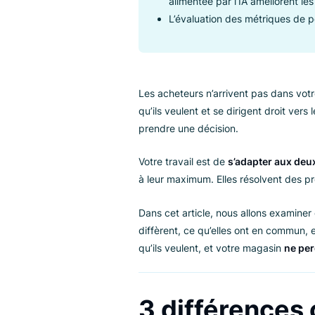
La recherche facilite la 
découverte plus large.
Les deux systèmes fonct
l’autre.
Des données produit solid
alimentée par l’IA amélio
L’évaluation des métriqu
Les acheteurs n’arrivent pas d
qu’ils veulent et se dirigent dro
prendre une décision.
Votre travail est de
s’adapter 
à leur maximum. Elles résolven