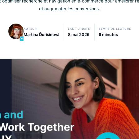
mment optimiser recherche et navigation en e-commerce pour a
et augmenter les conversions.
AUTEUR
LAST UPDATE
TEMPS 
Martina Ďurišinová
8 mai 2026
6 min