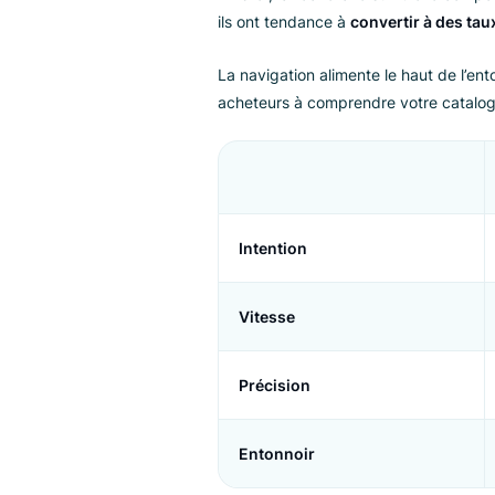
3. La précision
La recherche doit être
très pré
synonymes, les attributs et le 
nuancées.
La navigation est
large
. Elle e
naviguant.
En bref, la recherche stimule le
ils ont tendance à
convertir à 
La navigation alimente le haut de
acheteurs à comprendre votre ca