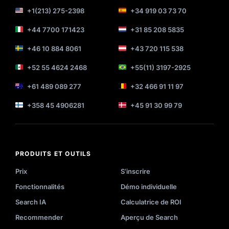
+1(213) 275-2398
+34 919 03 73 70
+44 7700 171423
+31 85 208 5835
+46 10 884 8061
+43 720 115 538
+52 55 4624 2468
+55(11) 3197-2925
+61 489 089 277
+32 466 91 11 97
+358 45 4906281
+45 91 30 99 79
PRODUITS ET OUTILS
Prix
S’inscrire
Fonctionnalités
Démo individuelle
Search IA
Calculatrice de ROI
Recommender
Aperçu de Search