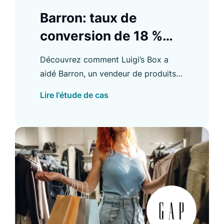
Barron: taux de
conversion de 18 %
pour les Product
Découvrez comment Luigi’s Box a
Listing
aidé Barron, un vendeur de produits
personnalisés, à améliorer son taux
Lire l'étude de cas
de conversion e-commerce, et bien
plus encore.