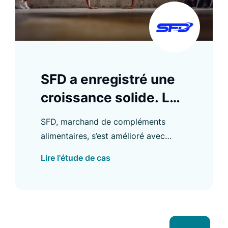
SFD a enregistré une
croissance solide. Le
Search Conversion
SFD, marchand de compléments
Rate a augmenté de
alimentaires, s’est amélioré avec
94 %
Luigi’s Box et a augmenté son Search
Lire l'étude de cas
Conversion Rate de 94 %, parmi
d’autres améliorations.