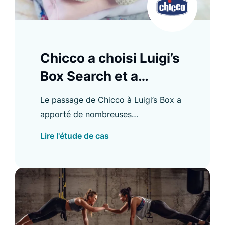
Chicco a choisi Luigi’s
Box Search et a
amélioré l’expérience
Le passage de Chicco à Luigi’s Box a
d’achat
apporté de nombreuses
améliorations, notamment une
Lire l'étude de cas
augmentation du CTR d’Autocomplete
et de l’utilisation de la recherche.