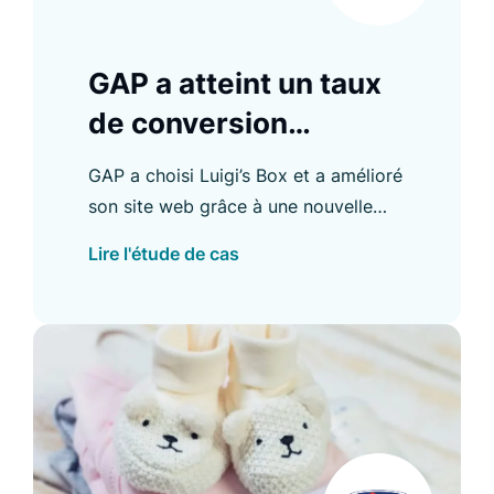
GAP a atteint un taux
de conversion
Recommender de 28
GAP a choisi Luigi’s Box et a amélioré
%
son site web grâce à une nouvelle
fonctionnalité de recherche offrant
Lire l'étude de cas
des résultats sur plusieurs domaines.