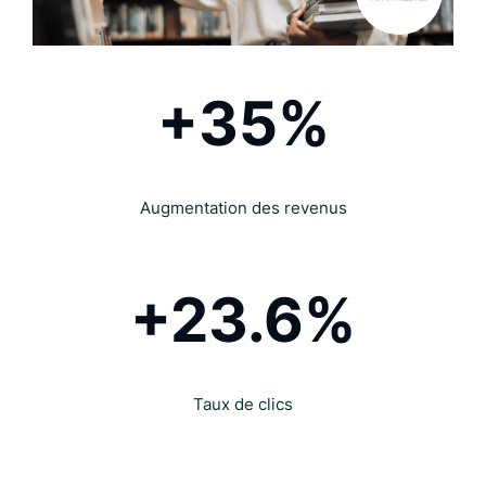
+35%
Augmentation des revenus
+23.6%
Taux de clics