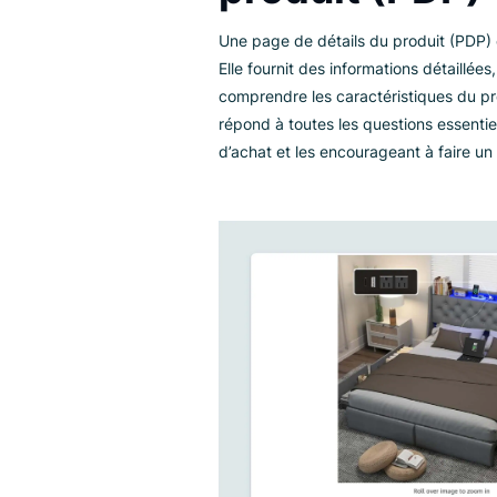
lesquels se concentrer et des c
Qu’est-ce q
produit (PD
Une page de détails du produit
Elle fournit des informations dét
comprendre les caractéristique
répond à toutes les questions es
d’achat et les encourageant à f