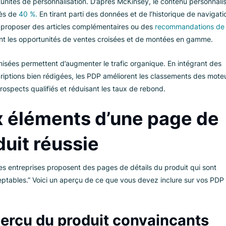
s PDP sont importantes
 bien conçue contribue de manière considérable à la croissanc
nts de vente clés, les détaillants soulignent les bénéfices et l
lus,
une PDP transparente et détaillée
bâtit la confiance, en a
r décision d’achat, ce qui renforce la crédibilité de la marque et 
opportunités de personnalisation. D’après McKinsey, le conte
es de près de
40 %.
En tirant parti des données et de l’historiq
 peuvent proposer des articles complémentaires ou des
recomm
mentent les opportunités de ventes croisées et de montées
P optimisées permettent d’augmenter le trafic organique. En 
ta-descriptions bien rédigées, les PDP améliorent les classem
e de prospects qualifiés et réduisant les taux de rebond.