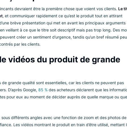
aux éléments d’une pa
roduit réussie
18 %
des entreprises proposent des pages de détails du produ
“acceptables.” Voici un aperçu de ce que vous devez inclure
 un aperçu du produit convainc
u convaincants devraient être la première chose que voient vos
téressant
, et communiquer rapidement ce qu’est le produit tout
le suivre d’une brève présentation qui met en avant les princi
iques, en veillant à ce que le titre soit descriptif mais pas tro
 vente”
peuvent créer un sentiment d’urgence, tandis qu’un br