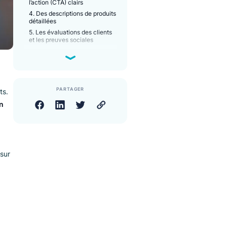
1. Un titre et un aperçu du
produit convaincants
2. Des images et de vidéos du
produit de grande qualité
3. Des prix et un appel à
l’action (CTA) clairs
4. Des descriptions de produits
détaillées
5. Les évaluations des clients
et les preuves sociales
6. La disponibilité du stock et
des tactiques d’urgence
7. Les informations sur la
livraison, les retours et la
garantie
8. Des recommandations de
PARTAGER
teurs en clients.
vente croisée et incitative
 produits bien
9. Une conception adaptée
aux mobiles
énérale de la
10. La section FAQ sur les
produits
Comment rendre votre
 éléments clés sur
page des détails du