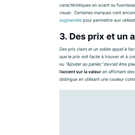
répondre aux problèmes courant
2. Des images 
qualité
Des images et des vidéos des pr
interagir physiquement avec ce
et les photos du produit sont 
détaillant acheter.
L’utilisation d’
images haute rés
style de vie permettent de bâtir 
caractéristiques en avant ou f
visuel. Certaines marques vont
augmentée
pour permettre aux u