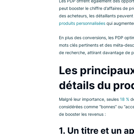
Pourquoi le
Une page de détails du produit
d’affaires. En présentant les poi
uniques de leurs produits. De p
se sentir plus confiants dans leu
du temps.
Les PDP offrent également des 
peut booster le chiffre d’affair
des acheteurs, les détaillants
produits personnalisées
qui aug
En plus des conversions, les PD
mots clés pertinents et des mé
de recherche, attirant davantag