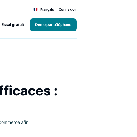
Français
Connexion
Essai gratuit
Démo par téléphone
ts efficaces :
5
e votre site e-commerce afin