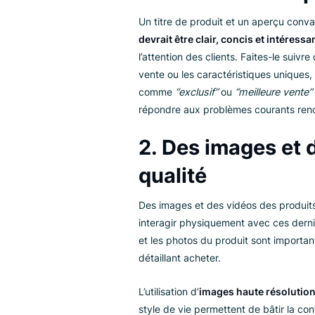
Les princip
détails du p
Malgré leur importance, seules
considérées comme “bonnes” ou 
de booster les revenus :
1. Un titre et
Un titre de produit et un aperç
devrait être clair, concis et in
l’attention des clients. Faites-
vente ou les caractéristiques un
comme
“exclusif”
ou
“meilleure