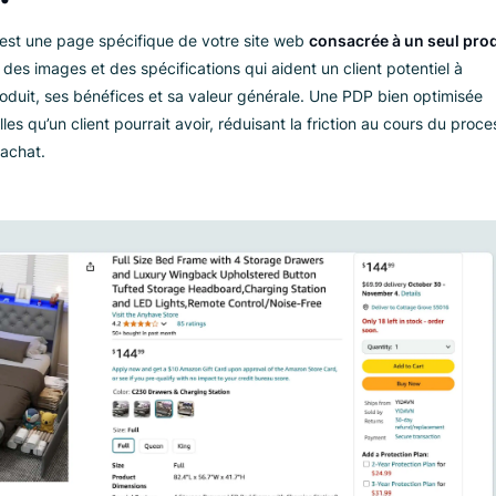
onseils exploitables pour augmenter les taux de conversion.
u’une page de détails 
P) ?
 (PDP) est une page spécifique de votre site web
consacrée à
aillées, des images et des spécifications qui aident un client p
s du produit, ses bénéfices et sa valeur générale. Une PDP bi
sentielles qu’un client pourrait avoir, réduisant la friction au
aire un achat.