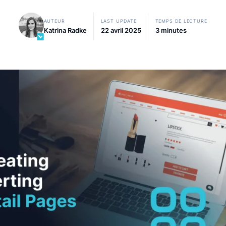
d'augmenter votre chiffre d'affaires.
AUTEUR
LAST UPDATE
TEMPS D
Katrina Radke
22 avril 2025
3 minut