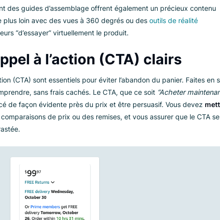
s rencontrés par les clients.
et de vidéos du produit de g
oduits de grande qualité sont essentielles, car les clients ne
s derniers. D’après Google,
85 %
des acheteurs déclarent que 
importantes pour eux au moment de décider auprès de quelle 
olution
sous différents angles avec une fonction de zoom et 
la confiance. Les vidéos montrant le produit en train d’être uti
ournissant des guides d’assemblage offrent également un pré
 encore plus loin avec des vues à 360 degrés ou des
outils de
tilisateurs “d’essayer” virtuellement le produit.