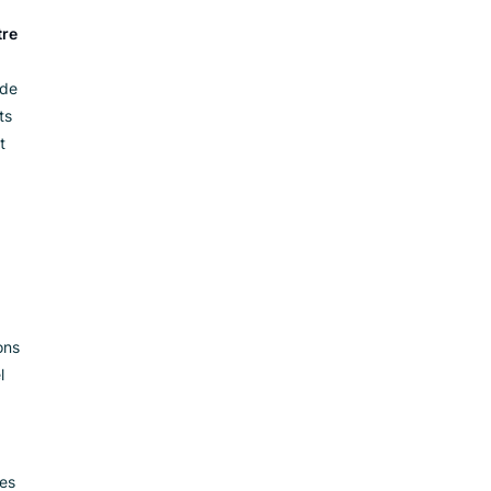
ge de
it qui sont
 sur vos PDP afin
ants
 clients.
Le titre
 en attirant
paux arguments de
p long. Des mots
ef résumé peut