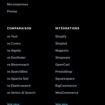
Récompenses
Presse
COMPARAISON
INTÉGRATIONS
vs Yext
Shopify
vs Coveo
Shoptet
vs Algolia
Magento
vs Doofinder
Shopware
vs Bloomreach
OpenCart
vs SearchBlox
PrestaShop
vs Apache Solr
Squarespace
vs Elasticsearch
BigCommerce
vs Vertex AI Search
WooCommerce
Voir plus
Voir plus