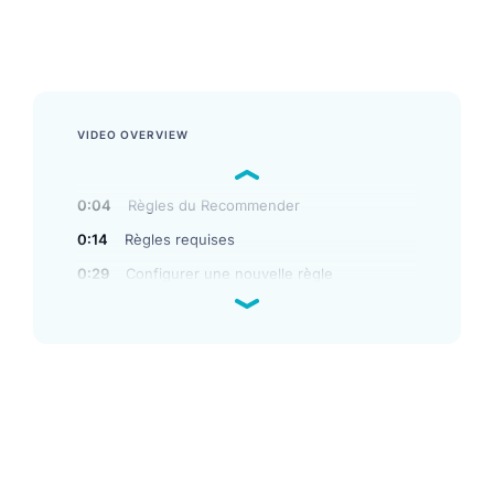
dans la boutique en ligne. Découvrez les deux solutions
dans notre vidéo.
VIDEO OVERVIEW
0:04
Règles du Recommender
0:14
Règles requises
0:29
Configurer une nouvelle règle