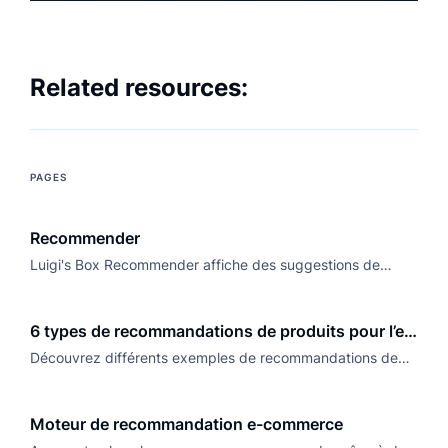
Related resources:
PAGES
Recommender
Luigi's Box Recommender affiche des suggestions de
produits personnalisées grâce à notre puissant moteur de
recommandations piloté par l'IA.
6 types de recommandations de produits pour l’e-
commerce
Découvrez différents exemples de recommandations de
produits pour votre site e-commerce et comment les
mettre en place pour générer des revenus réguliers.
Moteur de recommandation e-commerce