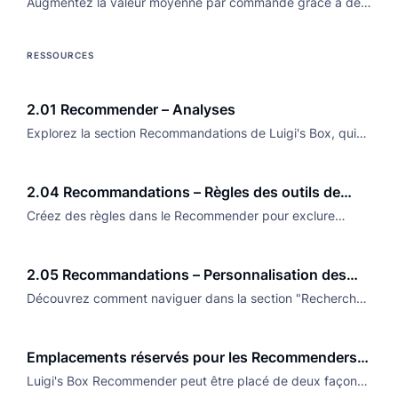
Augmentez la valeur moyenne par commande grâce à des
suggestions adaptées à chaque utilisateur avec un moteur
de recommandation piloté par l'IA pour les sites e-
RESSOURCES
commerce.
2.01 Recommender – Analyses
Explorez la section Recommandations de Luigi's Box, qui
se compose d'une section Analyses et d'une section
Améliorations.
2.04 Recommandations – Règles des outils de
recommandation
Créez des règles dans le Recommender pour exclure
certaines combinaisons de résultats et garantir une
conformité parfaite et un fonctionnement optimal.
2.05 Recommandations – Personnalisation des
recommandations
Découvrez comment naviguer dans la section "Recherches
sans résultats" du tableau de bord d'analyses de votre
plateforme e-commerce.
Emplacements réservés pour les Recommenders
Luigi’s Box
Luigi's Box Recommender peut être placé de deux façons