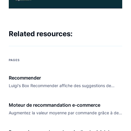
Related resources:
PAGES
Recommender
Luigi's Box Recommender affiche des suggestions de
produits personnalisées grâce à notre puissant moteur de
recommandations piloté par l'IA.
Moteur de recommandation e-commerce
Augmentez la valeur moyenne par commande grâce à des
suggestions adaptées à chaque utilisateur avec un moteur
de recommandation piloté par l'IA pour les sites e-