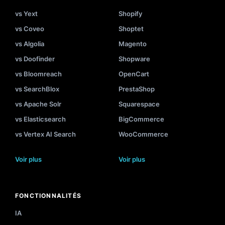
vs Yext
Shopify
vs Coveo
Shoptet
vs Algolia
Magento
vs Doofinder
Shopware
vs Bloomreach
OpenCart
vs SearchBlox
PrestaShop
vs Apache Solr
Squarespace
vs Elasticsearch
BigCommerce
vs Vertex AI Search
WooCommerce
Voir plus
Voir plus
FONCTIONNALITÉS
IA