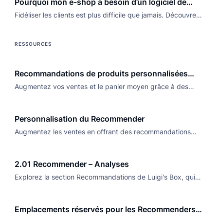
Pourquoi mon e-shop a besoin d’un logiciel de
commerce.
recommandation de produits
Fidéliser les clients est plus difficile que jamais. Découvrez
comment maintenir leur intérêt grâce à un logiciel de
recommandation de produits personnalisé.
RESSOURCES
Recommandations de produits personnalisées
avec l’IA
Augmentez vos ventes et le panier moyen grâce à des
recommandations personnalisées basées sur l’IA.
Transformez vos résultats maintenant.
Personnalisation du Recommender
Augmentez les ventes en offrant des recommandations
personnalisées qui correspondent aux intérêts, au
comportement et l'historique d'achat de chaque client.
2.01 Recommender – Analyses
Explorez la section Recommandations de Luigi's Box, qui
se compose d'une section Analyses et d'une section
Améliorations.
Emplacements réservés pour les Recommenders