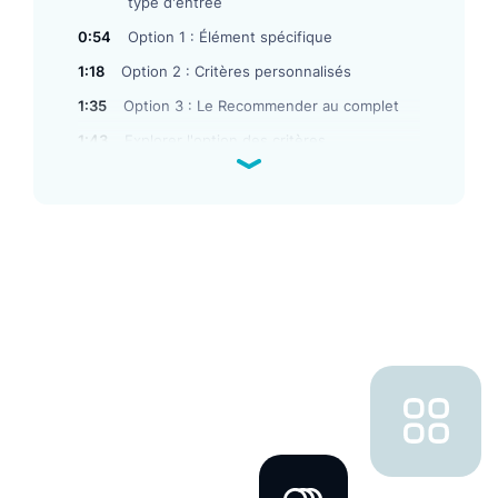
type d'entrée
0:54
Option 1 : Élément spécifique
1:18
Option 2 : Critères personnalisés
1:35
Option 3 : Le Recommender au complet
1:43
Explorer l'option des critères
personnalisés
2:26
Personnalisation des résultats
2:36
Option 1 : Ajouter un résultat
personnalisé
3:54
Option 2 : Masquer certains produits
4:45
Enregistrer les changements et filtrer la
liste des personnalisations