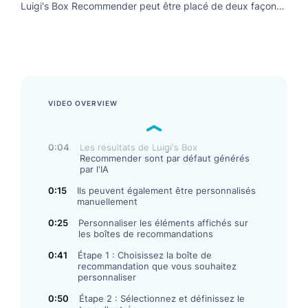
Luigi’s Box
Luigi's Box Recommender peut être placé de deux façons
dans la boutique en ligne. Découvrez les deux solutions
dans notre vidéo.
VIDEO OVERVIEW
0:04
Les résultats de Luigi's Box
Recommender sont par défaut générés
par l'IA
0:15
Ils peuvent également être personnalisés
manuellement
0:25
Personnaliser les éléments affichés sur
les boîtes de recommandations
0:41
Étape 1 : Choisissez la boîte de
recommandation que vous souhaitez
personnaliser
0:50
Étape 2 : Sélectionnez et définissez le