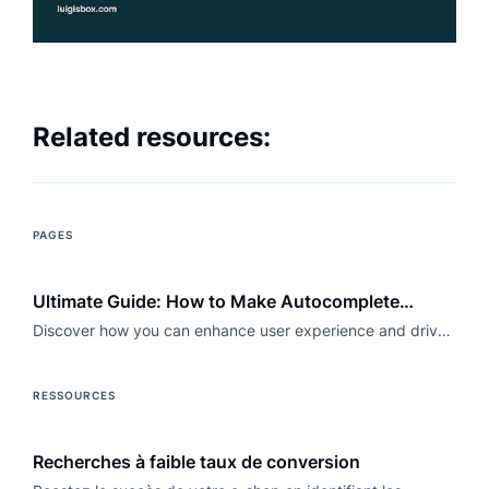
Related resources:
PAGES
Ultimate Guide: How to Make Autocomplete
Search Box – Optimize for UX
Discover how you can enhance user experience and drive
conversions by implementing an autocomplete search box
with Luigi's Box
RESSOURCES
Recherches à faible taux de conversion