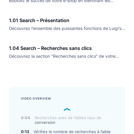
Boostez le succès de votre e-shop en identifiant les
recherches à faible taux de conversion, en optimisant vos
résultats et en améliorant la satisfaction client
1.01 Search – Présentation
Découvrez l'ensemble des puissantes fonctions de Luigi's
Box Search, conçues pour optimiser l'expérience de
recherche e-commerce et augmenter les conversions.
1.04 Search – Recherches sans clics
Découvrez la section "Recherches sans clics" de votre
tableau de bord analytique, qui révèle les phrases sans
aucun clic dans les résultats de recherche.
VIDEO OVERVIEW
0:04
Recherches avec de faibles taux de
conversion
0:13
Vérifiez le nombre de recherches à faible