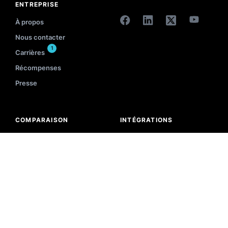
ENTREPRISE
À propos
Nous contacter
1
Carrières
Récompenses
Presse
COMPARAISON
INTÉGRATIONS
vs Yext
Shopify
vs Coveo
Shoptet
vs Algolia
Magento
vs Doofinder
Shopware
vs Bloomreach
OpenCart
vs SearchBlox
PrestaShop