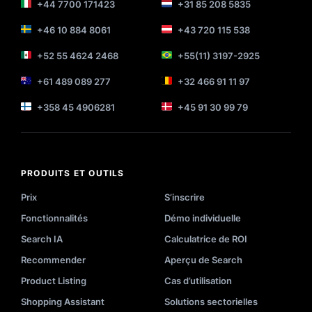
+44 7700 171423
+31 85 208 5835
+46 10 884 8061
+43 720 115 538
+52 55 4624 2468
+55(11) 3197-2925
+61 489 089 277
+32 466 91 11 97
+358 45 4906281
+45 91 30 99 79
PRODUITS ET OUTILS
Prix
S’inscrire
Fonctionnalités
Démo individuelle
Search IA
Calculatrice de ROI
Recommender
Aperçu de Search
Product Listing
Cas d’utilisation
Shopping Assistant
Solutions sectorielles