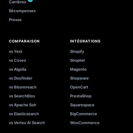
Carrières
Récompenses
Presse
COMPARAISON
INTÉGRATIONS
vs Yext
Shopify
vs Coveo
Shoptet
vs Algolia
Magento
vs Doofinder
Shopware
vs Bloomreach
OpenCart
vs SearchBlox
PrestaShop
vs Apache Solr
Squarespace
vs Elasticsearch
BigCommerce
vs Vertex AI Search
WooCommerce