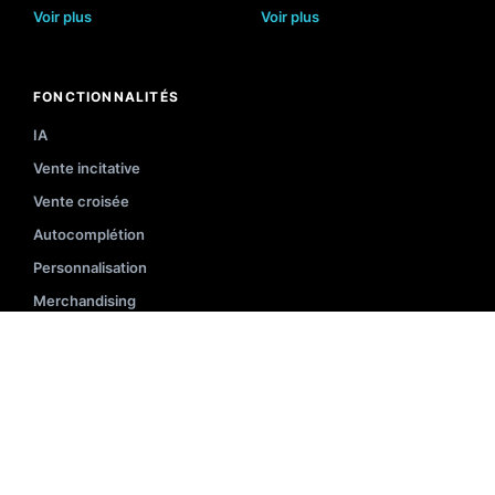
Voir plus
Voir plus
FONCTIONNALITÉS
IA
Vente incitative
Vente croisée
Autocomplétion
Personnalisation
Merchandising
Searchandising
Filtres dynamiques
Classement de produits
Voir plus