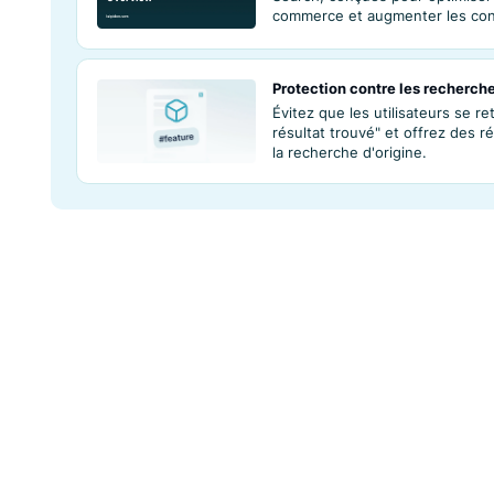
1.15 Search – Per
Personnalisez les
appliquant des rè
en masquant les r
1.01 Search – Pré
Découvrez l'ensem
Search, conçues p
commerce et augm
Protection contre
Évitez que les ut
résultat trouvé" e
la recherche d'ori