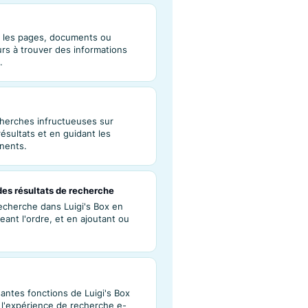
s
sultats en filtrant des termes spécifiques, en
rmations non pertinentes et en se focalisant
herche
 recherche sont les pages, documents ou
t les utilisateurs à trouver des informations
 à une requête.
résultats
abilités de recherches infructueuses sur
ptimisant les résultats et en guidant les
 produits pertinents.