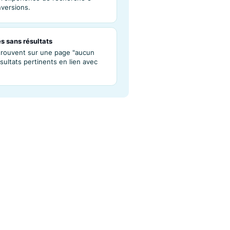
sonnalisation des résultats de recherche
 résultats de recherche dans Luigi's Box en
gles, en changeant l'ordre, et en ajoutant ou
ésultats.
sentation
ble des puissantes fonctions de Luigi's Box
our optimiser l'expérience de recherche e-
enter les conversions.
 les recherches sans résultats
ilisateurs se retrouvent sur une page "aucun
t offrez des résultats pertinents en lien avec
gine.