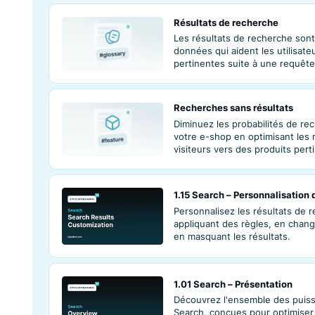
Exclusion de mot
Elle affine les ré
excluant les info
davantage.
Résultats de rec
Les résultats de
données qui aiden
pertinentes suite
Recherches sans 
Diminuez les prob
votre e-shop en o
visiteurs vers des