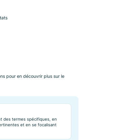
rche.
néfices de
?
les bons résultats
 supprimés
ces suggestions pour en découvrir plus sur le
 Box.