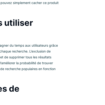
description de l’un de vos produits, et que ce
t pas l’être, vous pouvez simplement cacher ce produit
es.
ous utiliser
?
te pour faire gagner du temps aux utilisateurs grâce
ndésirables de chaque recherche. L’exclusion de
rer davantage et de supprimer tous les résultats
rmet surtout d’améliorer la probabilité de trouver
r les requêtes de recherche populaires en fonction