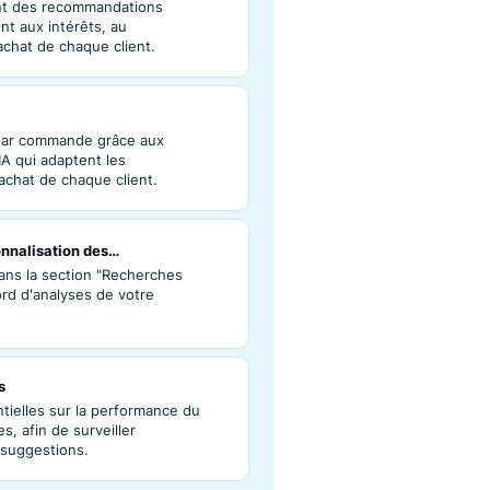
ces suggestions pour en découvrir plus sur le
 Box.
n du Recommender
ntes en offrant des recommandations
i correspondent aux intérêts, au
'historique d'achat de chaque client.
leur moyenne par commande grâce aux
ilotées par l'IA qui adaptent les
références d'achat de chaque client.