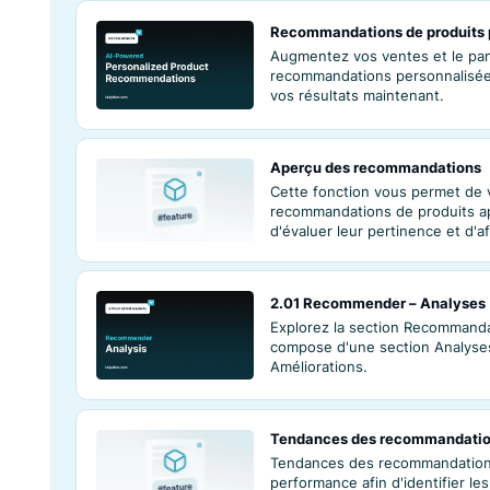
2.05 Recommandat
recommandation
Découvrez commen
sans résultats" d
plateforme e-co
Analyses des re
Obtenez des infor
Recommender grâce
l'engagement et d
Recommandations 
Augmentez vos ve
recommandations 
vos résultats mai
Aperçu des reco
Cette fonction vo