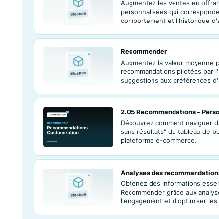
Si vous cherchez du contenu similaire, essayez 
monde du commerce électronique et sur Luigi’s
Personnalisatio
Augmentez les ve
personnalisées qu
comportement et l
Recommender
Augmentez la va
recommandations p
suggestions aux p