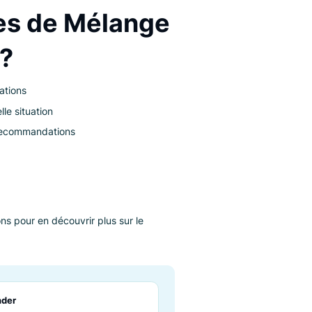
onnaliser les recommandations pour qu’elles
articulier et pour augmenter l’efficacité des
r sera en mesure de recommander des articles
 aucun produit n’est disponible pour pouvoir faire
énéfices de Mélange
ions ?
 de recommandations
’importe quelle situation
ésentation des recommandations