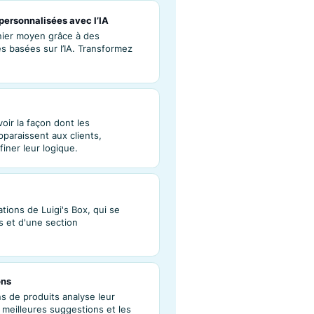
ions – Personnalisation des
s
t naviguer dans la section "Recherches
u tableau de bord d'analyses de votre
mmerce.
commandations
mations essentielles sur la performance du
 aux analyses, afin de surveiller
'optimiser les suggestions.
de produits personnalisées avec l’IA
ntes et le panier moyen grâce à des
personnalisées basées sur l’IA. Transformez
ntenant.
mmandations
us permet de voir la façon dont les