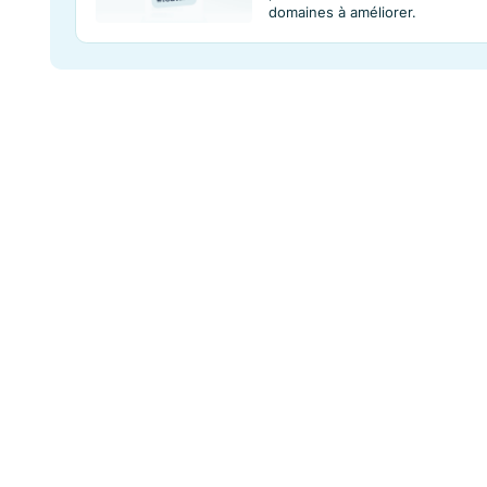
recommandations d
d'évaluer leur per
2.01 Recommende
Explorez la secti
compose d'une se
Améliorations.
Tendances des 
Tendances des re
performance afin d
domaines à amélio