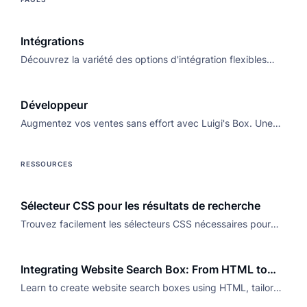
Intégrations
Découvrez la variété des options d'intégration flexibles
offertes par Luigi's Box pour tout type de site web.
Développeur
Augmentez vos ventes sans effort avec Luigi's Box. Une
solution intégrée facile à maintenir avec des algorithmes
personnalisables. Essayez-la !
RESSOURCES
Sélecteur CSS pour les résultats de recherche
Trouvez facilement les sélecteurs CSS nécessaires pour
intégrer Luigi’s Box dans votre code et optimiser les
performances de votre recherche interne.
Integrating Website Search Box: From HTML to
Ready-Made Solutions
Learn to create website search boxes using HTML, tailor
with CSS, add via JavaScript, or advanced ready-made