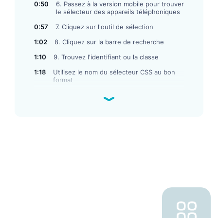
0:50
6. Passez à la version mobile pour trouver
le sélecteur des appareils téléphoniques
0:57
7. Cliquez sur l'outil de sélection
1:02
8. Cliquez sur la barre de recherche
1:10
9. Trouvez l'identifiant ou la classe
1:18
Utilisez le nom du sélecteur CSS au bon
format
1:27
Exemple de classe
1:34
Exemple d'identifiant
1:43
Collez le sélecteur CSS dans les
paramètres d'intégration
2:07
Remarque : vous pouvez utiliser notre
Assistant pour simplifier le processus