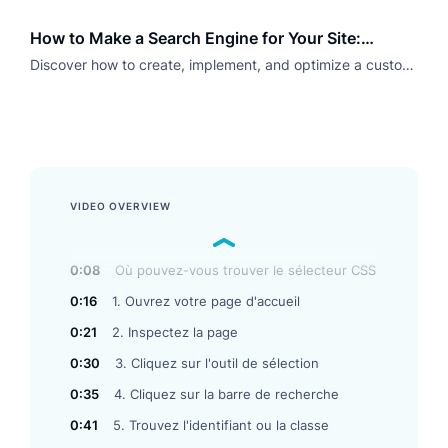
solutions.
How to Make a Search Engine for Your Site:
Optimize for Success
Discover how to create, implement, and optimize a custom
search engine for your website with Luigi’s Box. Enhance
user experience and skyrocket engagement.
VIDEO OVERVIEW
0:08
Où pouvez-vous trouver le sélecteur CSS
0:16
1. Ouvrez votre page d'accueil
0:21
2. Inspectez la page
0:30
3. Cliquez sur l'outil de sélection
0:35
4. Cliquez sur la barre de recherche
0:41
5. Trouvez l'identifiant ou la classe