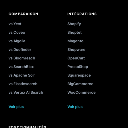
COMPARAISON
INTÉGRATIONS
vs Yext
Shopify
vs Coveo
Shoptet
vs Algolia
Magento
vs Doofinder
Shopware
vs Bloomreach
OpenCart
vs SearchBlox
PrestaShop
vs Apache Solr
Squarespace
vs Elasticsearch
BigCommerce
vs Vertex AI Search
WooCommerce
Voir plus
Voir plus
FONCTIONNALITÉS