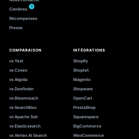
1
Carrières
Récompenses
Presse
COMPARAISON
INTÉGRATIONS
vs Yext
Shopify
vs Coveo
Shoptet
vs Algolia
Magento
vs Doofinder
Shopware
vs Bloomreach
OpenCart
vs SearchBlox
PrestaShop
vs Apache Solr
Squarespace
vs Elasticsearch
BigCommerce
vs Vertex AI Search
WooCommerce