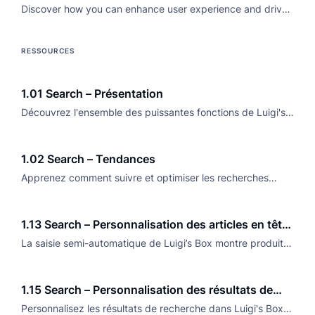
Search Box – Optimize for UX
Discover how you can enhance user experience and drive
conversions by implementing an autocomplete search box
with Luigi's Box
RESSOURCES
1.01 Search – Présentation
Découvrez l'ensemble des puissantes fonctions de Luigi's
Box Search, conçues pour optimiser l'expérience de
recherche e-commerce et augmenter les conversions.
1.02 Search – Tendances
Apprenez comment suivre et optimiser les recherches
tendance dans Luigi's Box afin d'améliorer l'engagement
client et la pertinence de la recherche.
1.13 Search – Personnalisation des articles en tête
de liste
La saisie semi-automatique de Luigi’s Box montre produits,
catégories et options dès que vos clients tapent leurs
premières lettres. Essayez-la dès aujourd'hui.
1.15 Search – Personnalisation des résultats de
recherche
Personnalisez les résultats de recherche dans Luigi's Box