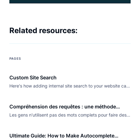
Related resources:
PAGES
Custom Site Search
Here's how adding internal site search to your website can
help visitors find what they're looking for while also
impacting your bottom line.
Compréhension des requêtes : une méthode
efficace pour gérer les requêtes à longue traîne
Les gens n'utilisent pas des mots complets pour faire des
recherches. Comment garantir des résultats pertinents ?
Ultimate Guide: How to Make Autocomplete