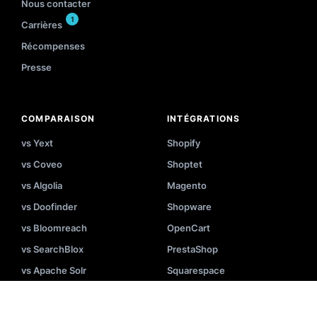
Nous contacter
1
Carrières
Récompenses
Presse
COMPARAISON
INTÉGRATIONS
vs Yext
Shopify
vs Coveo
Shoptet
vs Algolia
Magento
vs Doofinder
Shopware
vs Bloomreach
OpenCart
vs SearchBlox
PrestaShop
vs Apache Solr
Squarespace
vs Elasticsearch
BigCommerce
vs Vertex AI Search
WooCommerce