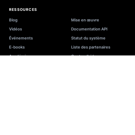
RESSOURCES
Blog
Mise en œuvre
Vidéos
Documentation API
Événements
Statut du système
E-books
Liste des partenaires
Académie
Centre d’aide
Présentation
Glossaire de recherche
Newsletter
Outils E-Commerce
Études de cas
ENTREPRISE
À propos
Nous contacter
1
Carrières