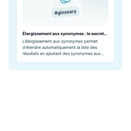
Élargissement aux synonymes : le secret
pour améliorer la communication et le
L’élargissement aux synonymes permet
référencement
d'étendre automatiquement la liste des
résultats en ajoutant des synonymes aux
termes de recherche à partir d'un thésaurus.