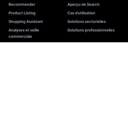
Recommender
Aperçu de Search
Product Listing
Cas d’utilisation
Shopping Assistant
Solutions sectorielles
Analyses et veille
Solutions professionnelles
commerciale
Visite guidée
RESSOURCES
Blog
Mise en œuvre
Vidéos
Documentation API
Événements
Statut du système
E-books
Liste des partenaires
Académie
Centre d’aide
Présentation
Glossaire de recherche
Newsletter
Outils E-Commerce