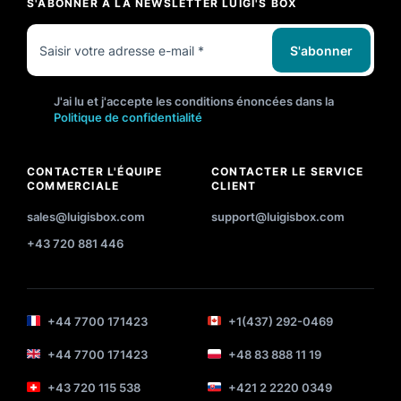
S'ABONNER À LA NEWSLETTER LUIGI'S BOX
S'abonner
J'ai lu et j'accepte les conditions énoncées dans la
Politique de confidentialité
CONTACTER L'ÉQUIPE
CONTACTER LE SERVICE
COMMERCIALE
CLIENT
sales@luigisbox.com
support@luigisbox.com
+43 720 881 446
+44 7700 171423
+1(437) 292-0469
+44 7700 171423
+48 83 888 11 19
+43 720 115 538
+421 2 2220 0349