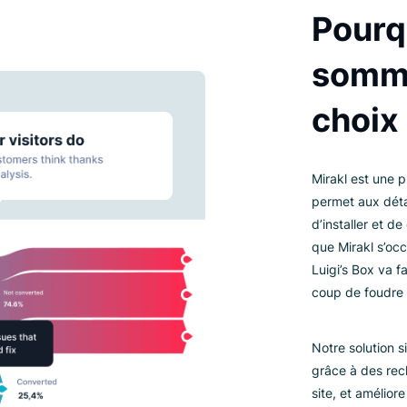
IN
Mi
pe
d’
qu
Lu