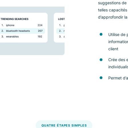
co
No
gr
si
su
te
d’