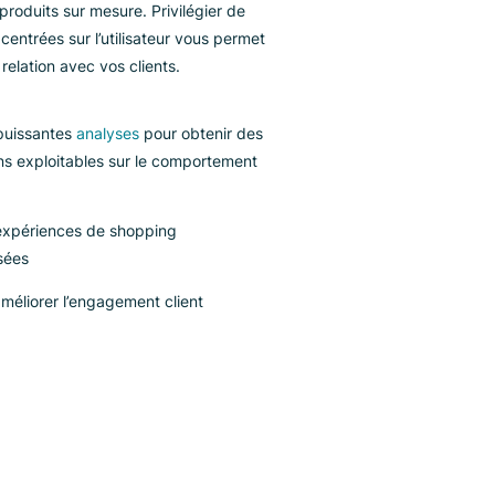
up de foudre pour elle.
tre solution simplifie les expériences de shopping
âce à des recherches fiables et pertinentes sur le
te, et améliore la
personnalisation
en proposant des
ggestions de produits sur mesure. Privilégier de
lles capacités centrées sur l’utilisateur vous permet
approfondir la relation avec vos clients.
Utilise de puissantes
analyses
pour obtenir des
informations exploitables sur le comportement
client
Crée des expériences de shopping
individualisées