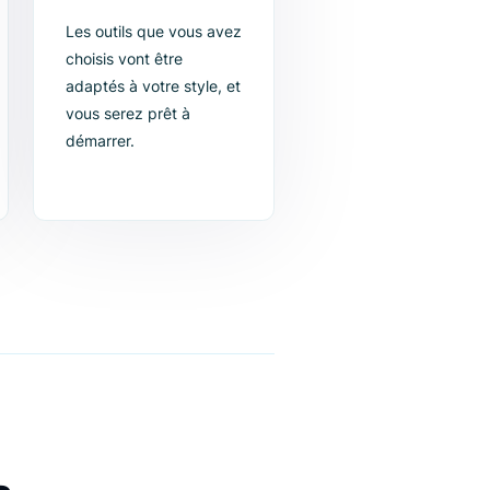
iser le
4. Commencer
l'amélioration
Les outils que vous avez
s produits
choisis vont être
z les flux à
adaptés à votre style, et
.
vous serez prêt à
démarrer.