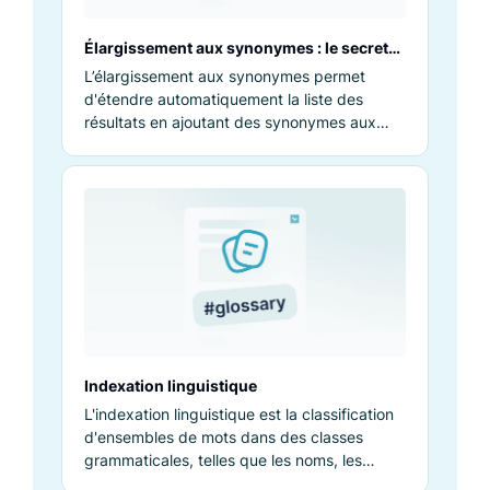
Élargissement aux synonymes : le secret
pour améliorer la communication et le
L’élargissement aux synonymes permet
référencement
d'étendre automatiquement la liste des
résultats en ajoutant des synonymes aux
termes de recherche à partir d'un thésaurus.
Indexation linguistique
L'indexation linguistique est la classification
d'ensembles de mots dans des classes
grammaticales, telles que les noms, les
adjectifs ou les verbes.