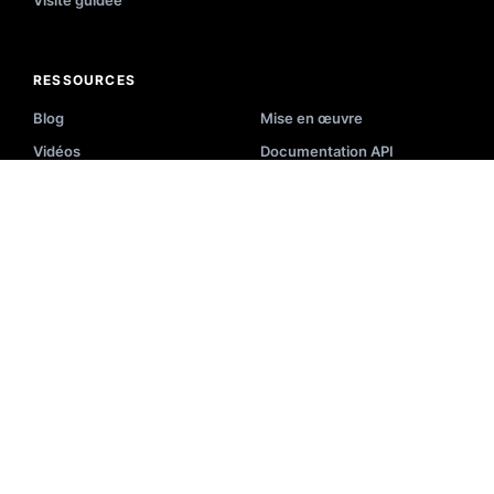
RESSOURCES
Blog
Mise en œuvre
Vidéos
Documentation API
Événements
Statut du système
E-books
Liste des partenaires
Académie
Centre d’aide
Présentation
Glossaire de recherche
Newsletter
Outils E-Commerce
Études de cas
ENTREPRISE
À propos