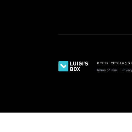
vs SearchBlox
Presta
vs Apache Solr
Square
vs Elasticsearch
BigCo
vs Vertex AI Search
WooCo
Voir plus
Voir pl
© 2016 - 2026 