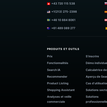
+44 7700 171423
+43 720 115 538
+1(213) 275-2398
+46 10 884 8061
+61 489 089 277
PRODUITS ET OUTILS
Prix
S’inscri
Fonctionnalités
Démo in
Search IA
Calcula