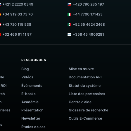
+1(437) 292-0469
+44 7700 171423
+421 2 2220 0349
+420 790 285 197
+34 919 03 73 70
+44 7700 171423
+43 720 115 538
+52 55 4624 246
+32 466 91 11 97
+358 45 4906281
RESSOURCES
re
Blog
Mise en œuvre
dividuelle
Vidéos
Documentation API
trice de ROI
Événements
Statut du système