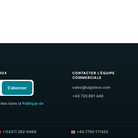
UIGI'S BOX
CONTACTER L'ÉQUI
COMMERCIALE
sales@luigisbox.co
S'abonner
+43 720 881 446
ions énoncées dans la
Politique de