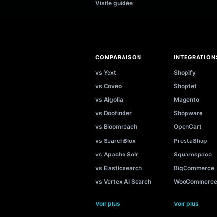
Recommender
Aperçu
Product Listing
Cas d’ut
Shopping Assistant
Solutio
Analyses et veille
Solutio
commerciale
profess
Visite guidée
COMPARAISON
INTÉG
vs Yext
Shopif
vs Coveo
Shopte
vs Algolia
Magen
vs Doofinder
Shopwa
vs Bloomreach
OpenCa