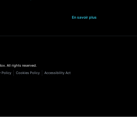
Shop
Merchandising
Indicateurs de la rec
space
Searchandising
commerce
mmerce
Filtres dynamiques
Recherche automati
mmerce
Classement de
Système de recomma
produits
produits
us
Personnalisation e-
Voir plus
En savoir plus
Luigi's Box. All rights reserved.