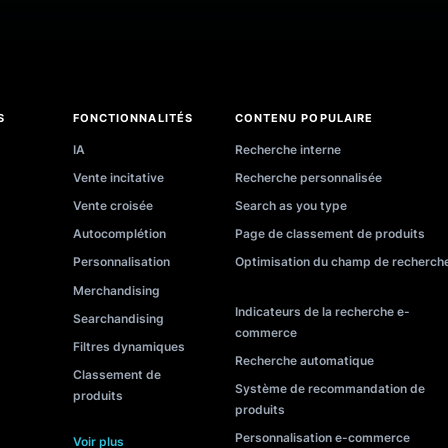
 de Search
E-books
Liste des partenaire
ilisation
Académie
Centre d’aide
ns sectorielles
Présentation
Glossaire de recherc
ns
Newsletter
Outils E-Commerce
ionnelles
Études de cas
RATIONS
FONCTIONNALITÉS
CONTENU POPULAI
y
IA
Recherche interne
t
Vente incitative
Recherche personnal
to
Vente croisée
Search as you type
re
Autocomplétion
Page de classement 
rt
Personnalisation
Optimisation du cha