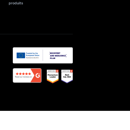
recherche
herche e-
Connaître les algorithmes de
recherche
que
Q-commerce : définition et exemples
ndation de
Outils e-commerce pour votre
entreprise
commerce
Bonnes pratiques des listes de
produits