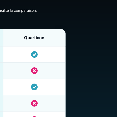
 un coup d’œil
 nous avons facilité la comparaison.
 Box
Quarticon