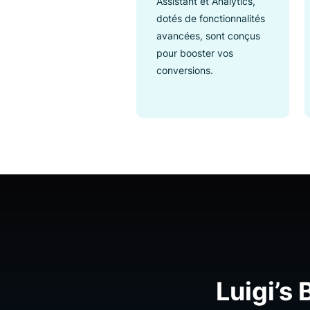
Suite complète de
Product Discovery
Luigi’s Box Search,
Recommender, Product
Listing, Shopping
Assistant et Analytics,
dotés de fonctionnalités
avancées, sont conçus
pour booster vos
conversions.