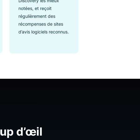
r
Excellentes
évaluations
néficie de
Luigi’s Box figure parmi
réquentes
les solutions de
orations,
recherche et de Product
Discovery les mieux
és et même
notées, et reçoit
roduits,
régulièrement des
récompenses de sites
es.
d’avis logiciels reconnus.