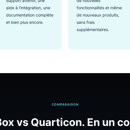
Approche centrée
Mises à jou
sur le client
régulières
Nous sommes fiers de
Luigi’s Box bé
notre approche orientée
mises à jour f
client et proposons un
avec des améli
support attentif, une
de nouvelles
aide à l’intégration, une
fonctionnalit
documentation complète
de nouveaux p
et bien plus encore.
sans frais
supplémentair