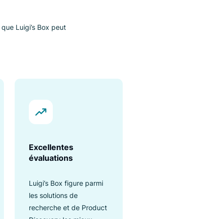
ox est une
tive
les avantages que Luigi’s Box peut