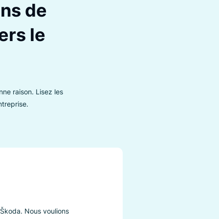
 aidons de
 travers le