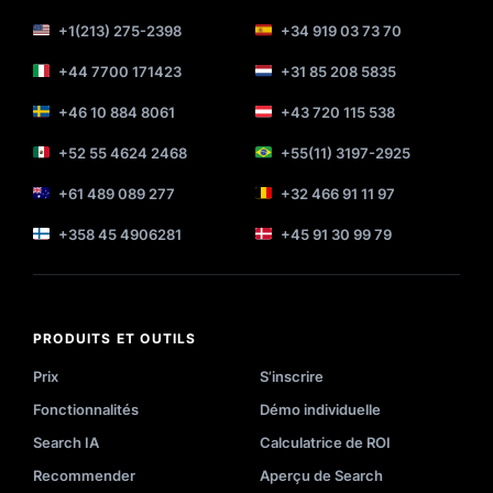
+1(213) 275-2398
+34 919 03 73 70
+44 7700 171423
+31 85 208 5835
+46 10 884 8061
+43 720 115 538
+52 55 4624 2468
+55(11) 3197-2925
+61 489 089 277
+32 466 91 11 97
+358 45 4906281
+45 91 30 99 79
PRODUITS ET OUTILS
Prix
S’inscrire
Fonctionnalités
Démo individuelle
Search IA
Calculatrice de ROI
Recommender
Aperçu de Search