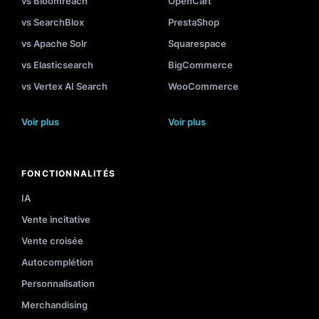
vs Bloomreach
OpenCart
vs SearchBlox
PrestaShop
vs Apache Solr
Squarespace
vs Elasticsearch
BigCommerce
vs Vertex AI Search
WooCommerce
Voir plus
Voir plus
FONCTIONNALITÉS
IA
Vente incitative
Vente croisée
Autocomplétion
Personnalisation
Merchandising