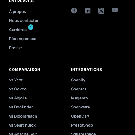
ENTREPRISE
À propos
Nous contacter
1
Carrières
Récompenses
Presse
COMPARAISON
INTÉGRATIONS
vs Yext
Shopify
vs Coveo
Shoptet
vs Algolia
Magento
vs Doofinder
Shopware
vs Bloomreach
OpenCart
vs SearchBlox
PrestaShop
vs Apache Solr
Squarespace