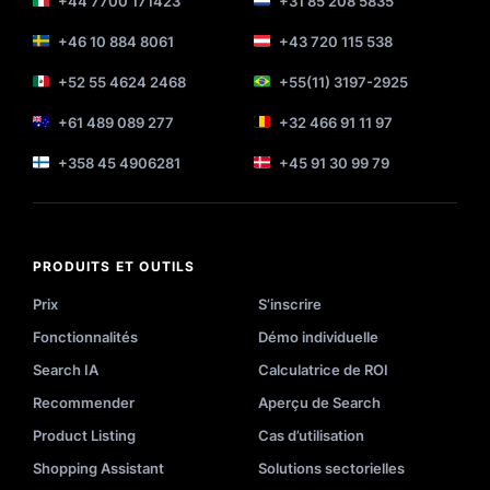
+44 7700 171423
+31 85 208 5835
+46 10 884 8061
+43 720 115 538
+52 55 4624 2468
+55(11) 3197-2925
+61 489 089 277
+32 466 91 11 97
+358 45 4906281
+45 91 30 99 79
PRODUITS ET OUTILS
Prix
S’inscrire
Fonctionnalités
Démo individuelle
Search IA
Calculatrice de ROI
Recommender
Aperçu de Search
Product Listing
Cas d’utilisation
Shopping Assistant
Solutions sectorielles